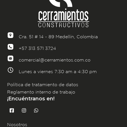
Cra. 51 # 14 - 89 Medellín, Colombia
+57 313 571 3724
comercial@cerramientos.com.co
Lunes a viernes 7:30 am a 4:30 pm
Política de tratamiento de datos
Reglamento interno de trabajo
¡Encuéntranos en!
F
I
W
a
n
h
c
s
a
e
t
t
Nosotros
b
a
s