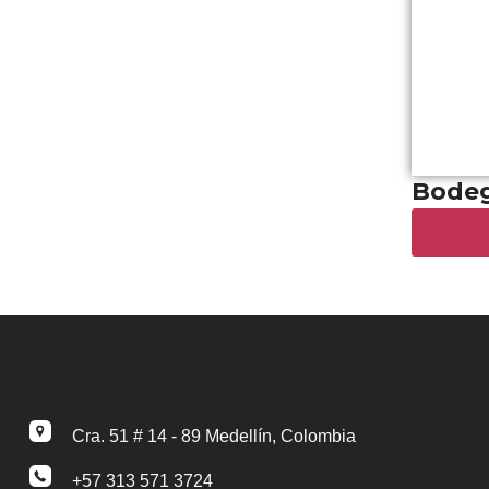
Bodeg
Cra. 51 # 14 - 89 Medellín, Colombia
+57 313 571 3724