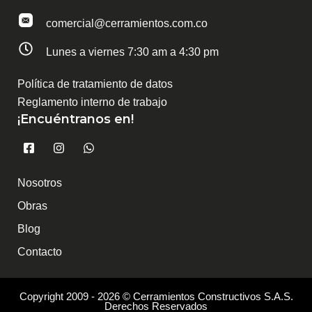
comercial@cerramientos.com.co
Lunes a viernes 7:30 am a 4:30 pm
Política de tratamiento de datos
Reglamento interno de trabajo
¡Encuéntranos en!
F
I
W
a
n
h
c
s
a
e
t
t
Nosotros
b
a
s
o
g
a
Obras
o
r
p
k
a
p
Blog
-
m
s
Contacto
q
u
a
r
Copyright 2009 - 2026 © Cerramientos Constructivos S.A.S.
e
Derechos Reservados