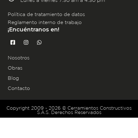
Política de tratamiento de datos
Reglamento interno de trabajo
¡Encuéntranos en!
F
I
W
a
n
h
c
s
a
e
t
t
Nosotros
b
a
s
o
g
a
Obras
o
r
p
k
a
p
Blog
-
m
s
Contacto
q
u
a
r
Copyright 2009 - 2026 © Cerramientos Constructivos
e
S.A.S. Derechos Reservados